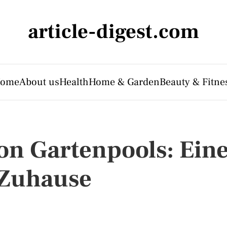
article-digest.com
ome
About us
Health
Home & Garden
Beauty & Fitne
von Gartenpools: Ein
 Zuhause