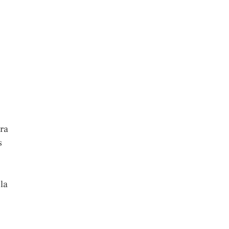
ra
s
la