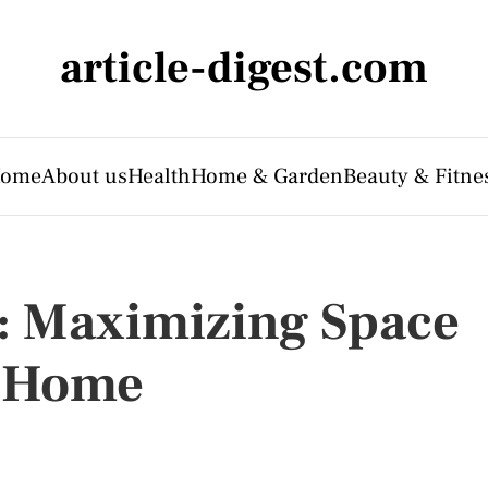
article-digest.com
ome
About us
Health
Home & Garden
Beauty & Fitne
: Maximizing Space
r Home