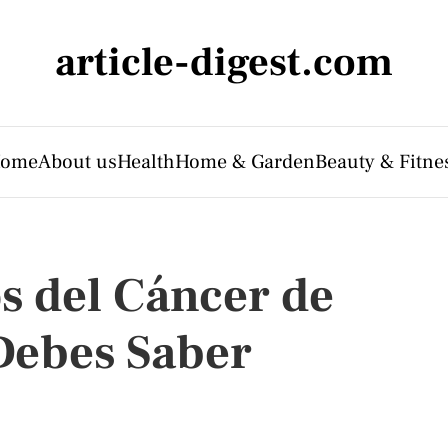
article-digest.com
ome
About us
Health
Home & Garden
Beauty & Fitne
s del Cáncer de
Debes Saber