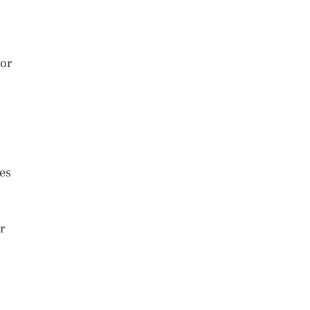
tor
es
r