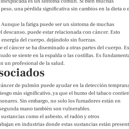
o inexplicada es un síntoma común. Si bien muchas
so, una pérdida significativa sin cambios en la dieta o e
ia. Aunque la fatiga puede ser un síntoma de muchas
l descanso, puede estar relacionada con cáncer. Esto
energía del cuerpo, dejándolo sin fuerzas.
 el cáncer se ha diseminado a otras partes del cuerpo. Es
udo se siente en la espalda o las costillas. Es fundament
on un profesional de la salud.
Asociados
l cáncer de pulmón puede ayudar en la detección tempran
riesgo más significativo, ya que el humo del tabaco contie
onares. Sin embargo, no solo los fumadores están en
 segunda mano también son vulnerables.
 sustancias como el asbesto, el radón y otros
abajan en industrias donde estas sustancias están presen